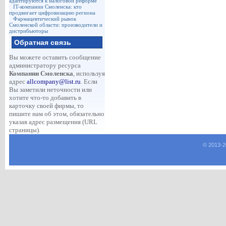
адаптируются к налоговой реформе
IT-компании Смоленска: кто
продвигает цифровизацию региона
Фармацевтический рынок
Смоленской области: производители и
дистрибьюторы
Обратная связь
Вы можете оставить сообщение
администратору ресурса
Компании Смоленска
, используя
адрес
allcompany@list.ru
. Если
Вы заметили неточности или
хотите что-то добавить в
карточку своей фирмы, то
пишите нам об этом, обязательно
указав адрес размещения (URL
страницы).
© 2013-
2