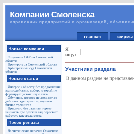
Компании Смоленска
справочник предприятий и организаций, объявлен
главная
фирм
Новые компании
Я
ищу:
Отделение СФР по Смоленской
области
Прокуратура Смоленской области
Арбитражный суд Смоленской
Участники раздела
области
В данном разделе не представле
Новые статьи
Интерес к объекту без продолжения
взаимодействия: выбор, который не
формирует устойчивую связь
Обучение, которое не доходит до
действия: где теряется результат
бизнес-тренингов
Присмотр без развития теряет
ценность: где детский сад перестаёт
работать как среда роста
Пресс-релизы
Логистические цепочки Смоленска